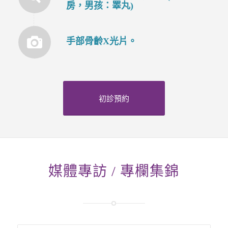
房，男孩：睪丸)
手部骨齡X光片。
初診預約
媒體專訪 / 專欄集錦