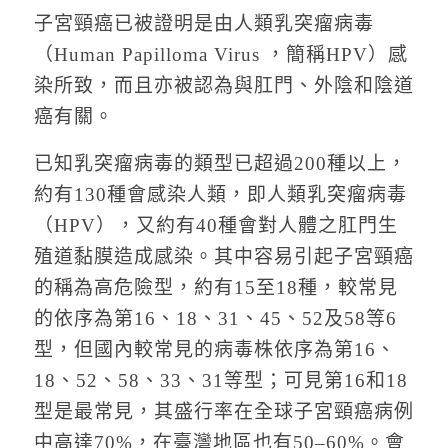
子宮頸癌已被證明是由人類乳突瘤病毒
（Human Papilloma Virus ，簡稱HPV）感
染所致，而且亦被認為與肛門、外陰和陰道
癌有關。
已知乳突瘤病毒的類型已超過200種以上，
約有130種會感染人類，即人類乳突瘤病毒
（HPV），又約有40種會對人體之肛門生
殖道黏膜造成感染。其中容易引起子宮頸癌
的稱為高危險型，約有15至18種，較常見
的依序為第16、18、31、45、52及58等6
型，但國內較常見的病毒株依序為第16、
18、52、58、33、31等型；可見第16和18
型是最常見，其盛行率在全球子宮頸癌病例
中高達70%，在臺灣地區也有50–60%。會