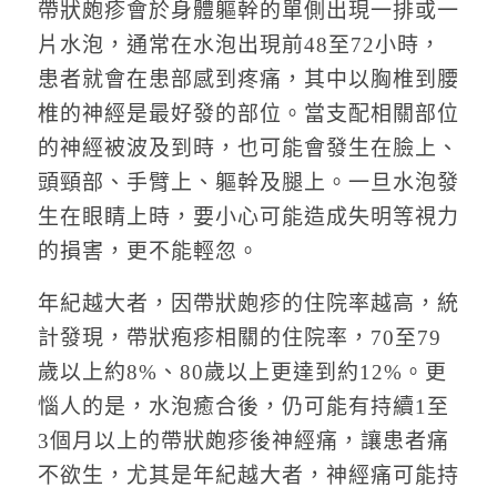
帶狀皰疹會於身體軀幹的單側出現一排或一
片水泡，通常在水泡出現前48至72小時，
患者就會在患部感到疼痛，其中以胸椎到腰
椎的神經是最好發的部位。當支配相關部位
的神經被波及到時，也可能會發生在臉上、
頭頸部、手臂上、軀幹及腿上。一旦水泡發
生在眼睛上時，要小心可能造成失明等視力
的損害，更不能輕忽。
年紀越大者，因帶狀皰疹的住院率越高，統
計發現，帶狀疱疹相關的住院率，70至79
歲以上約8%、80歲以上更達到約12%。更
惱人的是，水泡癒合後，仍可能有持續1至
3個月以上的帶狀皰疹後神經痛，讓患者痛
不欲生，尤其是年紀越大者，神經痛可能持