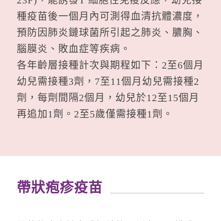
23F)，能誘發T 細胞性免疫反應，幼兒接
種疫苗後一個月內可測得血清抗體濃度，
預防因肺炎鏈球菌所引起之肺炎、膿胸、
腦膜炎、敗血症等疾病。
各年齡層接種計次與期程如下：2至6個月
幼兒需接種3劑，7至11個月幼兒需接種2
劑，每劑間隔2個月，幼兒於12至15個月
再追加1劑。2至5歲僅需接種1劑。
帶狀疱疹疫苗