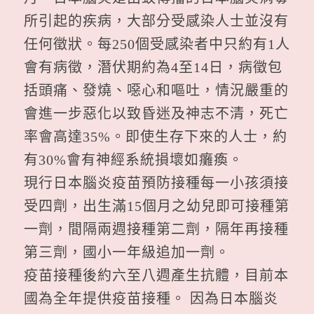
所引起的疾病，大部分受感染人士並沒有
任何徵狀。每250個受感染者中只約有1人
會有病徵，潛伏期約為4至14日，病徵包
括頭痛、發燒、噁心和嘔吐，情況嚴重的
會進一步惡化以致昏迷及神志不清，死亡
率會高達35%。即使生存下來的人士，約
有30%會有神經系統損壞如癱瘓。
現行日本腦炎疫苗預防接種每一小孩須接
受四劑，出生滿15個月之幼兒即可接種第
一劑，間隔兩週接種第二劑，隔年再接種
第三劑，國小一年級追加一劑。
疫苗接種後約六至八週產生抗體，目前本
國為全年提供疫苗接種。 因為日本腦炎