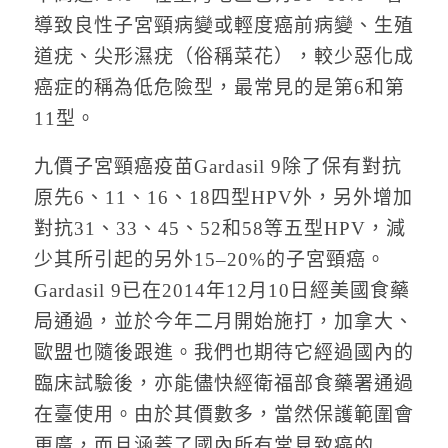
導致良性子宮頸病變或輕度癌前病變、生殖
道疣、尖形濕疣（俗稱菜花），較少惡化成
癌症的稱為低危險型，最常見的是第6和第
11型。
九價子宮頸癌疫苗Gardasil 9除了保有對抗
原先6、11、16、18四型HPV外，另外增加
對抗31、33、45、52和58等五型HPV，減
少其所引起的另外15–20%的子宮頸癌。
Gardasil 9已在2014年12月10日經美國食藥
局通過，並於今年二月開始施打，加拿大、
歐盟也隨後跟進。我們也期待它經過國內的
臨床試驗後，亦能儘快經衛福部食藥署通過
在臺使用。由於其價數多，當然保護範圍會
更廣，而且涵蓋了國內所有常見致癌的