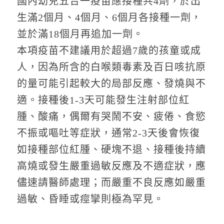
國內幼兒五合一疫苗應接種共4劑，於出
生滿2個月、4個月、6個月各接種一劑，
並於滿18個月再追加一劑。
本項疫苗不建議用於超過7歲的孩童或成
人，因為所含的白喉類毒素及百日咳抗原
的量可能引起較大的局部反應、發燒與不
適。接種後1-3天可能發生注射部位紅
腫、酸痛，偶爾有哭鬧不安、疲倦、食慾
不振或嘔吐等症狀，通常2-3天後會恢復
如接種部位紅腫、硬塊不退、接種後持續
高燒或發生嚴重過敏反應及不適症狀，應
儘速請醫師處理；而嚴重不良反應如嚴重
過敏、昏睡或痙攣則極為罕見。