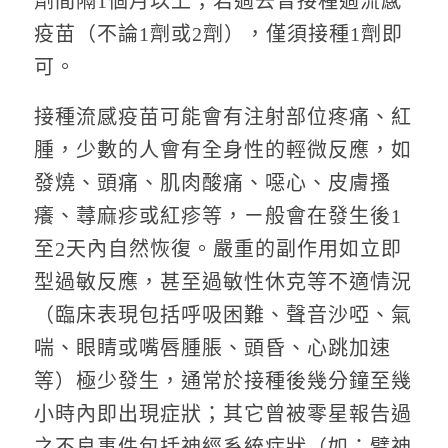
劑間隔1個月以上；若過去曾接種過流感
疫苗（不論1劑或2劑），僅須接種1劑即
可。
接種流感疫苗可能會有注射部位疼痛、紅
腫，少數的人會有全身性的輕微反應，如
發燒、頭痛、肌肉酸痛、噁心、皮膚搔
癢、蕁麻疹或紅疹等，ㄧ般會在發生後1
至2天內自然恢復。嚴重的副作用如立即
型過敏反應，甚至過敏性休克等不適情況
（臨床表現包括呼吸困難、聲音沙啞、氣
喘、眼睛或嘴唇腫脹、頭昏、心跳加速
等）極少發生，通常於接種後幾分鐘至幾
小時內即出現症狀；其它曾被零星報告過
之不良事件包括神經系統症狀（如：臂神