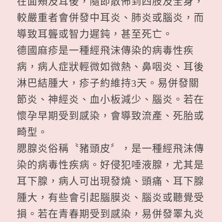
在面頰及耳後，隨即散佈到四肢及全身，
較嚴重者會併發中耳炎、肺炎或腦炎，而
導致耳聾或智力遲鈍，甚至死亡。
德國麻疹是一種經飛沫傳染的病毒性疾
病，病人症狀輕微如微熱、鼻咽炎、耳後
淋巴結腫大，疹子約維持3天。易併發關
節炎、神經炎、血小板減少、腦炎。若在
懷孕早期受到感染，會導致流產、死胎或
畸型。
腮腺炎俗稱〝豬頭皮〞，是一種經飛沫傳
染的病毒性疾病。好侵犯唾液腺，尤其是
耳下腺，病人可出現發燒、頭痛、耳下腺
腫大，有些會引起腦膜炎、腦炎或聽覺受
損。若在青春期受到感染，易併發睪丸炎