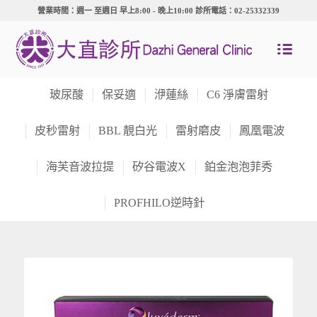
營業時間：週一 至週日 早上8:00 - 晚上10:00 診所電話：02-25332339
玻尿酸
保妥適
洢蓮絲
C6 淨膚雷射
皮秒雷射
BBL 靚白光
雷射磨皮
鳳凰電波
海芙音波拉提
矽谷電波X
鉑金泡泡菲秀
PROFHILO逆時針