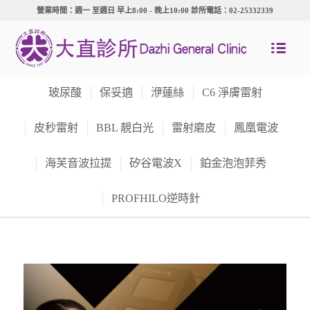
營業時間：週一 至週日 早上8:00 - 晚上10:00 診所電話：02-25332339
玻尿酸
保妥適
洢蓮絲
C6 淨膚雷射
皮秒雷射
BBL 靚白光
雷射磨皮
鳳凰電波
海芙音波拉提
矽谷電波X
鉑金泡泡菲秀
PROFHILO逆時針